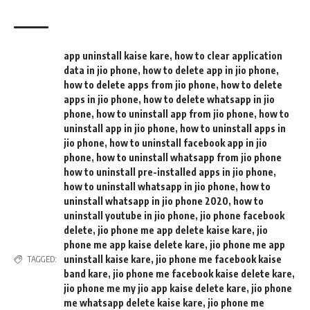
app uninstall kaise kare
,
how to clear application
data in jio phone
,
how to delete app in jio phone
,
how to delete apps from jio phone
,
how to delete
apps in jio phone
,
how to delete whatsapp in jio
phone
,
how to uninstall app from jio phone
,
how to
uninstall app in jio phone
,
how to uninstall apps in
jio phone
,
how to uninstall facebook app in jio
phone
,
how to uninstall whatsapp from jio phone
how to uninstall pre-installed apps in jio phone
,
how to uninstall whatsapp in jio phone
,
how to
uninstall whatsapp in jio phone 2020
,
how to
uninstall youtube in jio phone
,
jio phone facebook
delete
,
jio phone me app delete kaise kare
,
jio
phone me app kaise delete kare
,
jio phone me app
uninstall kaise kare
,
jio phone me facebook kaise
TAGGED:
band kare
,
jio phone me facebook kaise delete kare
,
jio phone me my jio app kaise delete kare
,
jio phone
me whatsapp delete kaise kare
,
jio phone me