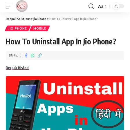
Aa
Deepak Solutions
>
Jio Phone
>
How To Uninstall App In Jio Phone?
JIO PHONE
MOBILE
How To Uninstall App In Jio Phone?
Share
Deepak Bishnoi