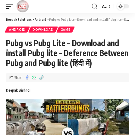
Aa
Deepak Solutions
>
Android
>
Pubg vs Pubg Lite – Download and install Pubg lite – Deference Between Pubg and Pubg lite (हिंदी में)
ANDROID
DOWNLOAD
GAME
Pubg vs Pubg Lite – Download and
install Pubg lite – Deference Between
Pubg and Pubg lite (हिंदी में)
Share
Deepak Bishnoi