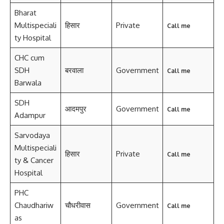
Bharat
Multispeciali
हिसार
Private
Call me
ty Hospital
CHC cum
SDH
बरवाला
Government
Call me
Barwala
SDH
आदमपुर
Government
Call me
Adampur
Sarvodaya
Multispeciali
हिसार
Private
Call me
ty & Cancer
Hospital
PHC
Chaudhariw
चौधरीवास
Government
Call me
as