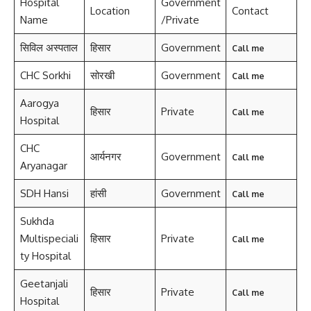
Hospital
Government
Location
Contact
Name
/Private
सिविल अस्पताल
हिसार
Government
Call me
CHC Sorkhi
सोरखी
Government
Call me
Aarogya
हिसार
Private
Call me
Hospital
CHC
आर्यनगर
Government
Call me
Aryanagar
SDH Hansi
हांसी
Government
Call me
Sukhda
Multispeciali
हिसार
Private
Call me
ty Hospital
Geetanjali
हिसार
Private
Call me
Hospital