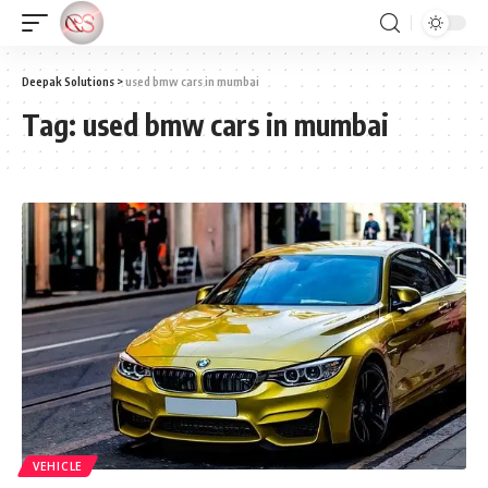
Deepak Solutions
>
used bmw cars in mumbai
Tag:
used bmw cars in mumbai
VEHICLE