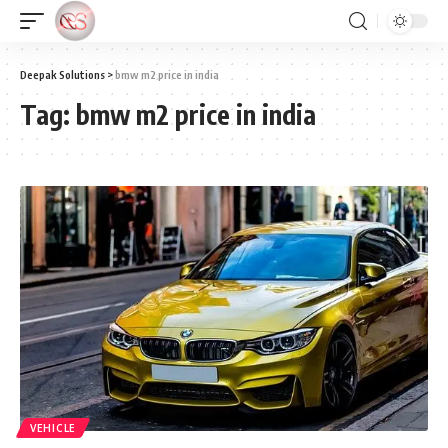
Deepak Solutions
>
bmw m2 price in india
Tag:
bmw m2 price in india
VEHICLE