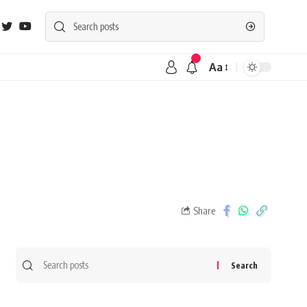
Aa
Share
Search
for: