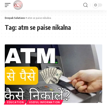
Deepak Solutions
>
atm se paise nikalna
Tag:
atm se paise nikalna
EDUCATION
USEFUL INFORMATION