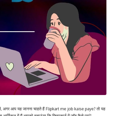
में, अगर आप यह जानना चाहते हैं Flipkart me job kaise paye? तो यह
्टिकल में मैं आपको बताऊंगा कि फ्लिपकार्ट में जाॅब कैसे पाएं?