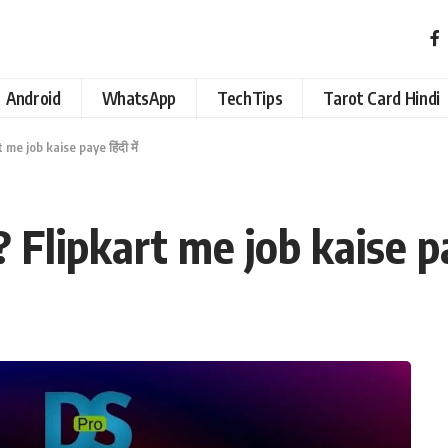
Android
WhatsApp
TechTips
Tarot Card Hindi
rt me job kaise paye हिंदी में
ं? Flipkart me job kaise pay