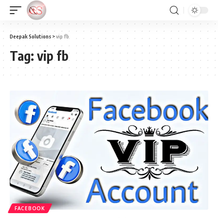
Deepak Solutions
>
vip fb
Tag:
vip fb
FACEBOOK