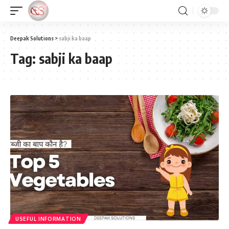
Deepak Solutions
>
sabji ka baap
Tag:
sabji ka baap
USEFUL INFORMATION