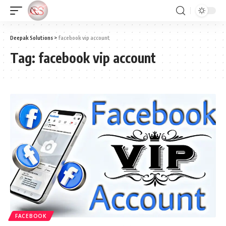
Deepak Solutions
>
facebook vip account
Tag:
facebook vip account
FACEBOOK